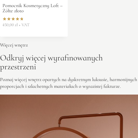
Pomocnik Kosmetyczny Loft –
Żółte złoto
450,00
zł
+ VAT
Oceniono
4.86
na 5
Więcej wnętrz
Odkryj więcej wyrafinowanych
przestrzeni
Poznaj więcej wnętrz opartych na dyskretnym luksusie, harmonijnych
proporcjach i szlachetnych materiałach o wyrazistej fakturze.