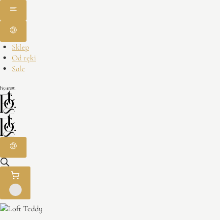
Sklep
Od ręki
Sale