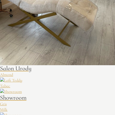
Salon Urody
Almond
Tabac
Showroom
Gris
Milk