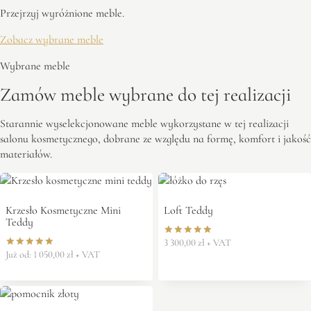
Przejrzyj wyróżnione meble.
Zobacz wybrane meble
Wybrane meble
Zamów meble wybrane do tej realizacji
Starannie wyselekcjonowane meble wykorzystane w tej realizacji
salonu kosmetycznego, dobrane ze względu na formę, komfort i jakość
materiałów.
Krzesło Kosmetyczne Mini
Loft Teddy
Teddy
3 300,00
zł
+ VAT
Oceniono
5.00
Już od:
1 050,00
zł
+ VAT
Oceniono
na 5
5.00
na 5