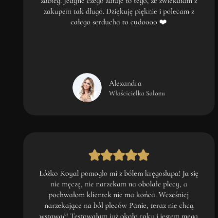
zabieg. Jedyne czego żałuje to tego, że zwlekałam z
zakupem tak długo. Dziękuję pięknie i polecam z
całego serducha to cudoooo ❤️
Alexandra
Właścicielka Salonu
Łóżko Royal pomogło mi z bólem kręgosłupa! Ja się
nie męczę, nie narzekam na obolałe plecy, a
pochwałom klientek nie ma końca. Wcześniej
narzekające na ból pleców Panie, teraz nie chcą
wstawać! Testowałam już około roku i jestem mega