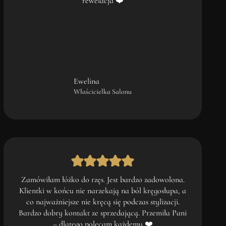
rewelacja ❤️
Ewelina
Właścicielka Salonu
Zamówiłam łóżko do rzęs. Jest bardzo zadowolona.
Klientki w końcu nie narzekają na ból kręgosłupa, a
co najważniejsze nie kręcą się podczas stylizacji.
Bardzo dobry kontakt ze sprzedającą. Przemiła Pani
– dlatego polecam każdemu ❤️