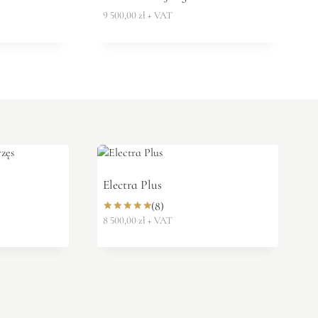
9 500,00
zł
+ VAT
Electra Plus
(8)
8 500,00
zł
+ VAT
Oceniono
5.00
na 5