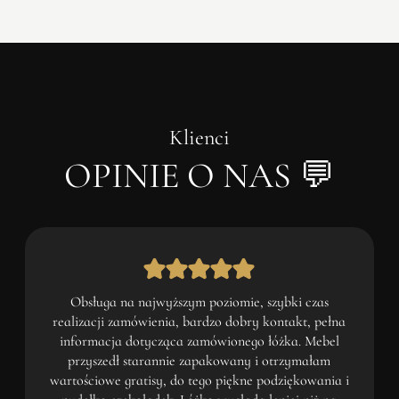
Klienci
OPINIE O NAS 💬
Obsługa na najwyższym poziomie, szybki czas
realizacji zamówienia, bardzo dobry kontakt, pełna
informacja dotycząca zamówionego łóżka. Mebel
przyszedł starannie zapakowany i otrzymałam
wartościowe gratisy, do tego piękne podziękowania i