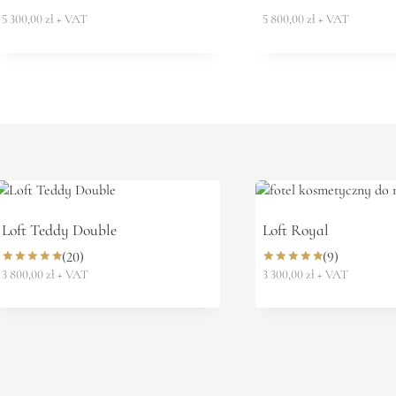
5 300,00
zł
+ VAT
5 800,00
zł
+ VAT
Loft Teddy Double
Loft Royal
(20)
(9)
3 800,00
zł
+ VAT
3 300,00
zł
+ VAT
Oceniono
Oceniono
5.00
5.00
na 5
na 5