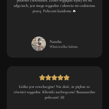
pudełko czekoladek. Łóżko wygląda lepiej niż na
zdjęciach, jest mega wygodne i ułatwia mi codzienna
pracę. Polecam każdemu 🔥
Natalia
Właścicielka Salonu
Łóżko jest rewelacyjne! Nie dość, że piękne to
również wygodne. Klientki zachwycone! Baaaaardzo
polecam! :)))