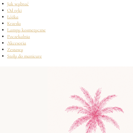
Jak wybrać
Od ręki
Łóżka
Krzesła
Lampy kosmetyczne
Poczekalnia
Akcesoria
Zestawy
Stoły do manicure