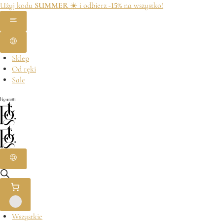
Użyj kodu
SUMMER
☀️ i odbierz
-15%
na wszystko!
Sklep
Od ręki
Sale
Wszystkie