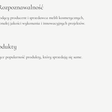
 Rozpoznawalność
wiodący producent i sprzedawca mebli kosmetycznych,
konałej jakości wykonania i innowacyjnych projektów.
odukty
ce popularność produkty, który sprzedają się same.