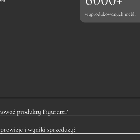
otu.
0
0
wyprodukowanych mebli
+
ować produkty Figuratti?
 prowizje i wyniki sprzedaży?