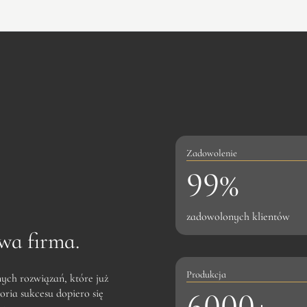
Zadowolenie
9
99%
9
%
zadowolonych klientów
wa firma.
Produkcja
nych rozwiązań, które już
6
6000+
oria sukcesu dopiero się
0