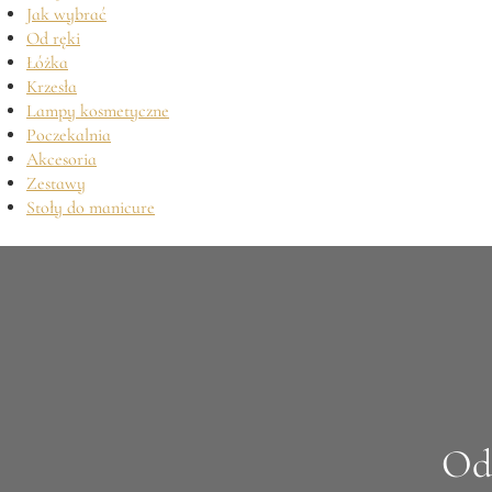
Jak wybrać
Od ręki
Łóżka
Krzesła
Lampy kosmetyczne
Poczekalnia
Akcesoria
Zestawy
Stoły do manicure
Od