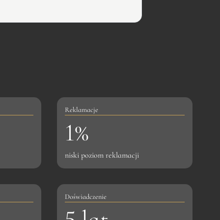
Reklamacje
1
1%
%
niski poziom reklamacji
Doświadczenie
5
5 lat
l