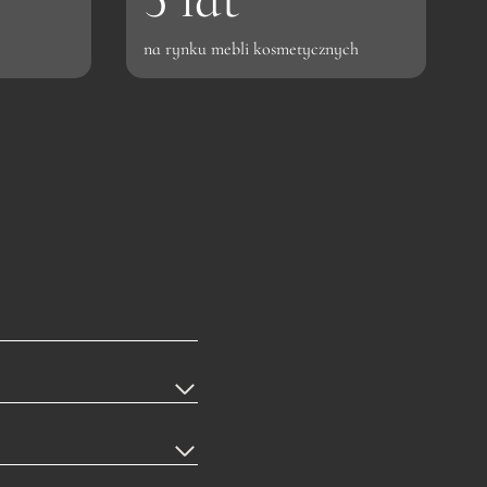
a
t
na rynku mebli kosmetycznych