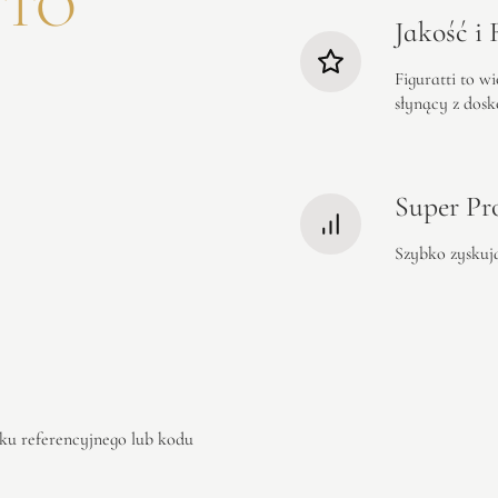
 TO
Jakość i
Figuratti to 
słynący z dos
Super Pr
Szybko zyskują
nku referencyjnego lub kodu