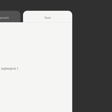
uratti
Inni
 zajmujesz i