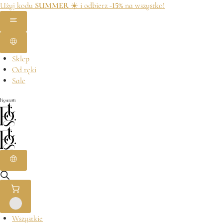
Użyj kodu
SUMMER
☀️ i odbierz
-15%
na wszystko!
Sklep
Od ręki
Sale
Wszystkie