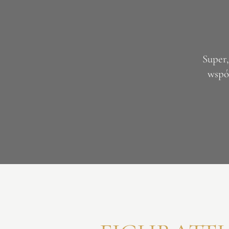
Super,
współ