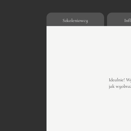
Szkoleniowcy
Inf
Idealnie! W
jak wyobraż