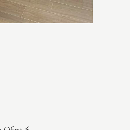
 Ofert ⚡️