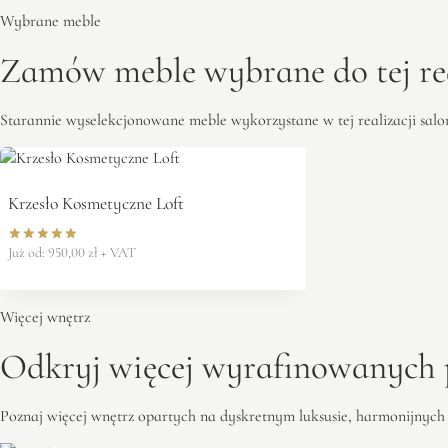
Wybrane meble
Zamów meble wybrane do tej rea
Starannie wyselekcjonowane meble wykorzystane w tej realizacji salo
Krzesło Kosmetyczne Loft
Już od:
950,00
zł
+ VAT
Oceniono
5.00
na 5
Więcej wnętrz
Odkryj więcej wyrafinowanych p
Poznaj więcej wnętrz opartych na dyskretnym luksusie, harmonijnych p