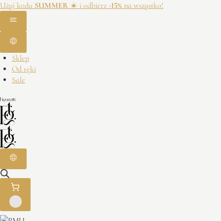
Użyj kodu
SUMMER
☀️ i odbierz
-15%
na wszystko!
Sklep
Od ręki
Sale