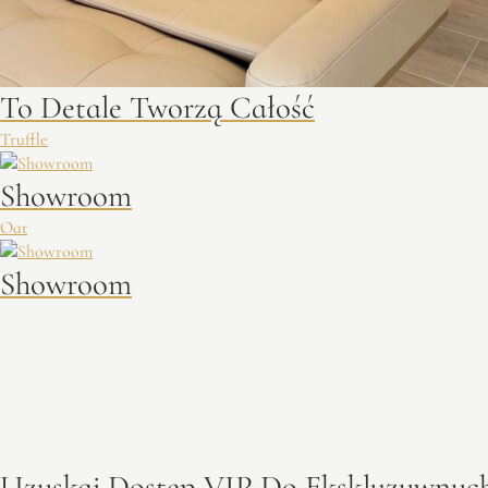
To Detale Tworzą Całość
Truffle
Showroom
Oat
Showroom
Uzyskaj Dostęp VIP Do Ekskluzywnych