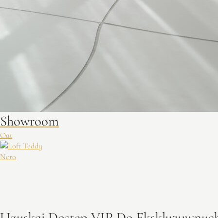
Showroom
Oat
Nero
Uzyskaj Dostęp VIP Do Ekskluzywnych