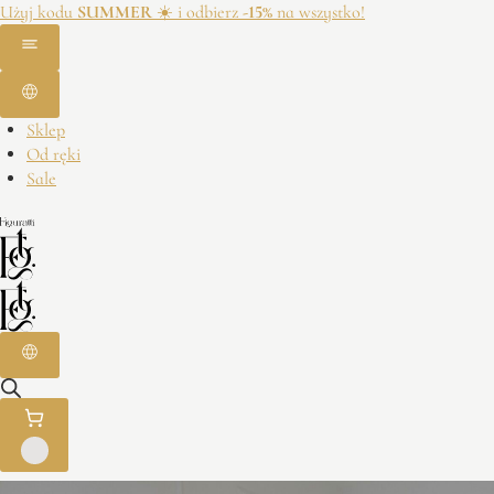
Użyj kodu
SUMMER
☀️ i odbierz
-15%
na wszystko!
Sklep
Od ręki
Sale