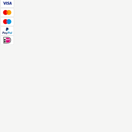
Ciasteczka 🍪
Nasz sklep wymaga podstawowych plików cookie do działania.
Możesz także włączyć dodatkowe pliki cookie, aby ulepszyć swoje
przeglądanie. Zapoznaj się z naszą
Polityką Prywatności
.
Pliki cookie analityczne
Te pliki cookie pomagają nam zrozumieć, jak użytkownicy wchodzą
w interakcję z naszą stroną, abyśmy mogli poprawić jej wydajność.
Pliki cookie reklamowe
Te pliki cookie pozwalają nam wyświetlać spersonalizowane reklamy