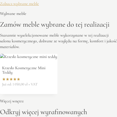
Zobacz wybrane meble
Wybrane meble
Zamów meble wybrane do tej realizacji
Starannie wyselekcjonowane meble wykorzystane w tej realizacji
salonu kosmetycznego, dobrane ze względu na formę, komfort i jakość
materiałów.
Krzesło Kosmetyczne Mini
Teddy
Już od:
1 050,00
zł
+ VAT
Oceniono
5.00
na 5
Więcej wnętrz
Odkryj więcej wyrafinowanych