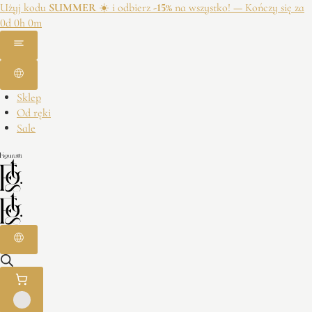
Użyj kodu
SUMMER
☀️ i odbierz
-15%
na wszystko! — Kończy się za
0
d
0
h
0
m
Sklep
Od ręki
Sale