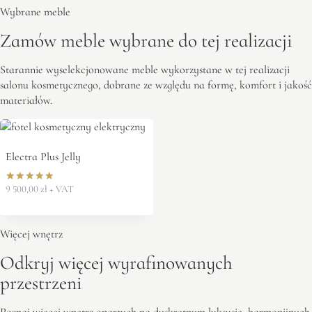
Wybrane meble
Zamów meble wybrane do tej realizacji
Starannie wyselekcjonowane meble wykorzystane w tej realizacji
salonu kosmetycznego, dobrane ze względu na formę, komfort i jakość
materiałów.
Electra Plus Jelly
9 500,00
zł
+ VAT
Oceniono
5.00
na 5
Więcej wnętrz
Odkryj więcej wyrafinowanych
przestrzeni