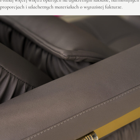
Poznaj więcej wnętrz opartych na dyskretnym luksusie, harmonijnych
proporcjach i szlachetnych materiałach o wyrazistej fakturze.