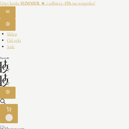
Użyj kodu
SUMMER
☀️ i odbierz
-15%
na wszystko!
Sklep
Od ręki
Sale