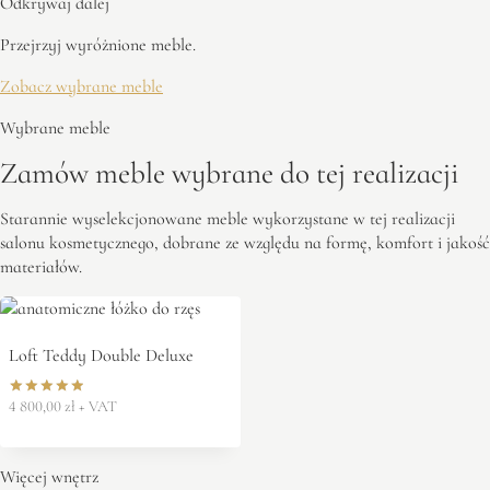
Odkrywaj dalej
Przejrzyj wyróżnione meble.
Zobacz wybrane meble
Wybrane meble
Zamów meble wybrane do tej realizacji
Starannie wyselekcjonowane meble wykorzystane w tej realizacji
salonu kosmetycznego, dobrane ze względu na formę, komfort i jakość
materiałów.
Loft Teddy Double Deluxe
4 800,00
zł
+ VAT
Oceniono
5.00
na 5
Więcej wnętrz