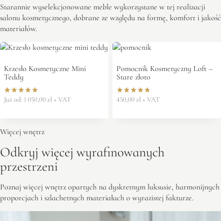
Starannie wyselekcjonowane meble wykorzystane w tej realizacji
salonu kosmetycznego, dobrane ze względu na formę, komfort i jakość
materiałów.
Krzesło Kosmetyczne Mini
Pomocnik Kosmetyczny Loft –
Teddy
Stare złoto
Już od:
1 050,00
zł
+ VAT
450,00
zł
+ VAT
Oceniono
Oceniono
5.00
4.86
na 5
na 5
Więcej wnętrz
Odkryj więcej wyrafinowanych
przestrzeni
Poznaj więcej wnętrz opartych na dyskretnym luksusie, harmonijnych
proporcjach i szlachetnych materiałach o wyrazistej fakturze.