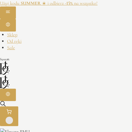
Użyj kodu
SUMMER
☀️ i odbierz
-15%
na wszystko!
Sklep
Od ręki
Sale