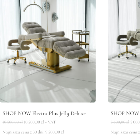
SHOP NOW Electra Plus Jelly Deluxe
SHOP NOW El
Pierwotna
Aktualna
Pier
10 500,00
zł
10 200,00
zł
+ VAT
5 800,00
zł
5 00
cena
cena
cena
Najniższa cena z 30 dni:
9 200,00
zł
Najniższa cena z
wynosiła:
wynosi:
wynos
10
10
5