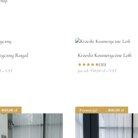
nzji
tyczny Royal
Krzesło Kosmetyczne Loft
(10)
ł
+ VAT
Już od:
950,00
zł
+ VAT
Oceniono
5.00
na 5
- 800,00
zł
Promocja!
- 800,00
zł