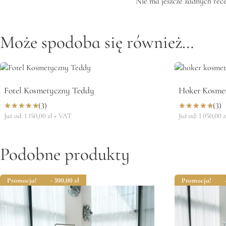
Nie ma jeszcze żadnych rece
Może spodoba się również…
Fotel Kosmetyczny Teddy
Hoker Kosme
(3)
(3)
Już od:
1 150,00
zł
+ VAT
Już od:
1 050,00
z
Oceniono
Oceniono
5.00
5.00
na 5
na 5
Podobne produkty
Promocja!
- 300,00
zł
Promocja!