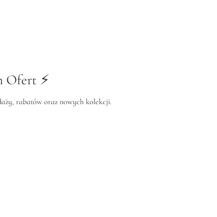
0 zł.
000,00 zł.
800,00 zł.
000,00 zł.
 Ofert ⚡️
edaży, rabatów oraz nowych kolekcji.