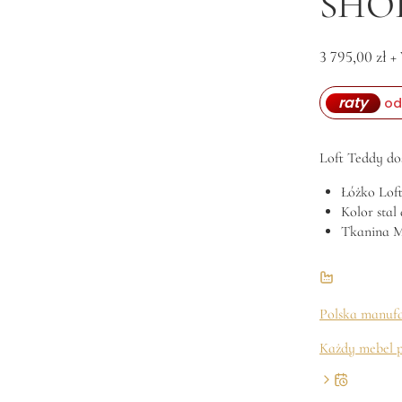
SHO
3 795,00
zł
+
raty
od
Loft Teddy do
Łóżko Lof
Kolor stal
Tkanina M
Polska manuf
Każdy mebel p