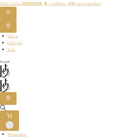
Użyj kodu
SUMMER
☀️ i odbierz
-15%
na wszystko!
Sklep
Od ręki
Sale
Wszystkie