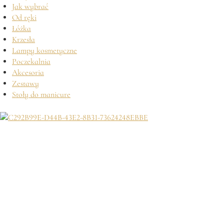
Jak wybrać
Od ręki
Łóżka
Krzesła
Lampy kosmetyczne
Poczekalnia
Akcesoria
Zestawy
Stoły do manicure