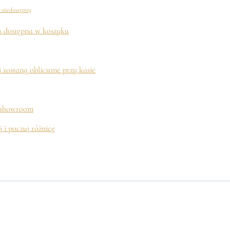
 niedostępny
s dostępna w koszyku
 zostaną obliczone przy kasie
 showroom
j i poczuj różnicę