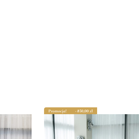
Promocja!
- 850,00
zł