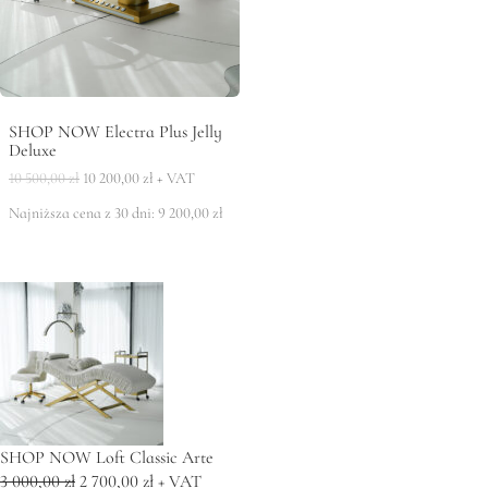
SHOP NOW Electra Plus Jelly
Deluxe
Pierwotna
Aktualna
10 500,00
zł
10 200,00
zł
+ VAT
cena
cena
Najniższa cena z 30 dni:
9 200,00
zł
wynosiła:
wynosi:
10
10
500,00 zł.
200,00 zł.
SHOP NOW Loft Classic Arte
Pierwotna
Aktualna
3 000,00
zł
2 700,00
zł
+ VAT