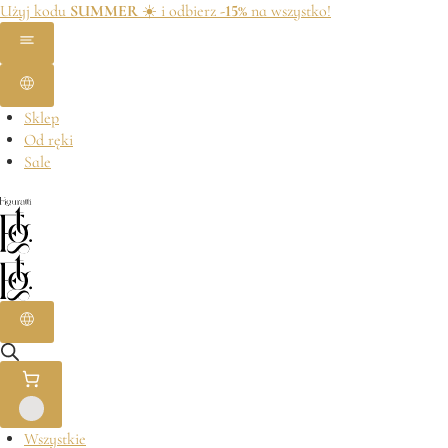
Użyj kodu
SUMMER
☀️ i odbierz
-15%
na wszystko!
Sklep
Od ręki
Sale
Wszystkie