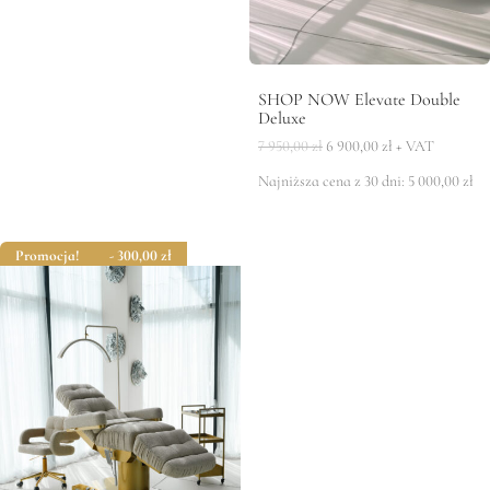
SHOP NOW Elevate Double
Deluxe
Pierwotna
Aktualna
7 950,00
zł
6 900,00
zł
+ VAT
cena
cena
Najniższa cena z 30 dni:
5 000,00
zł
wynosiła:
wynosi:
7
6
950,00 zł.
900,00 zł.
Promocja!
- 300,00
zł