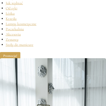
Jak wybrać
Od ręki
Łóżka
Krzesła
Lampy kosmetyczne
Poczekalnia
Akcesoria
Zestawy
Stoły do manicure
Promocja!