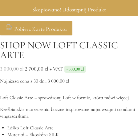
Skopiowano!
Udostępnij Produkt
Pobierz Karte Produktu
SHOP NOW LOFT CLASSIC
ARTE
Pierwotna
Aktualna
3 000,00
zł
2 700,00
zł
+ VAT
-
300,00
zł
cena
cena
Najniższa cena z 30 dni:
3 000,00
zł
wynosiła:
wynosi:
3
2
Loft Classic Arte – sprawdzony Loft w formie, która mówi więcej.
000,00 zł.
700,00 zł.
Rzeźbiarskie marszczenia boczne inspirowane najnowszymi trendami
wnętrzarskimi.
Łóżko Loft Classic Arte
Materiał – Ekoskóra SILK