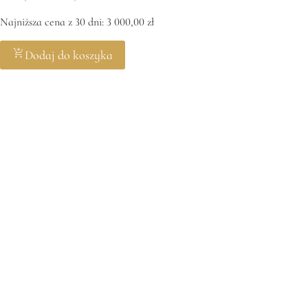
cena
cena
Najniższa cena z 30 dni:
3 000,00
zł
wynosiła:
wynosi:
3
2
Dodaj do koszyka
000,00 zł.
700,00 zł.