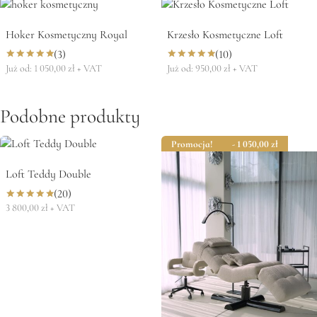
Hoker Kosmetyczny Royal
Krzesło Kosmetyczne Loft
(3)
(10)
Już od:
1 050,00
zł
+ VAT
Już od:
950,00
zł
+ VAT
Oceniono
Oceniono
5.00
5.00
na 5
na 5
Podobne produkty
Promocja!
- 1 050,00
zł
Loft Teddy Double
(20)
3 800,00
zł
+ VAT
Oceniono
5.00
na 5