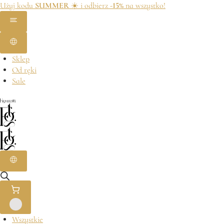
Użyj kodu
SUMMER
☀️ i odbierz
-15%
na wszystko!
Sklep
Od ręki
Sale
Wszystkie