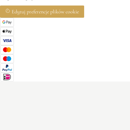
Edytuj preferencje plików cookie
Ciasteczka 🍪
Nasz sklep wymaga podstawowych plików cookie do działania.
Możesz także włączyć dodatkowe pliki cookie, aby ulepszyć swoje
przeglądanie. Zapoznaj się z naszą
Polityką Prywatności
.
Pliki cookie analityczne