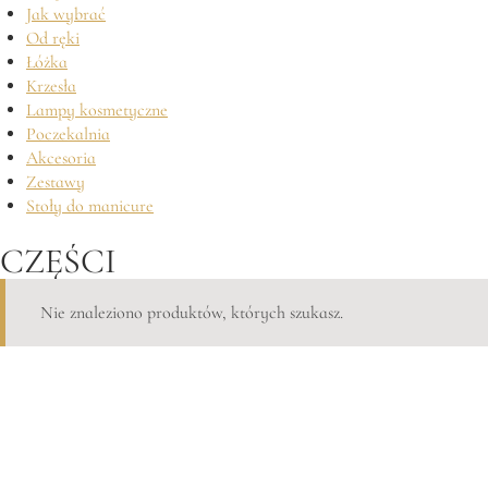
Jak wybrać
Od ręki
Łóżka
Krzesła
Lampy kosmetyczne
Poczekalnia
Akcesoria
Zestawy
Stoły do manicure
CZĘŚCI
Nie znaleziono produktów, których szukasz.